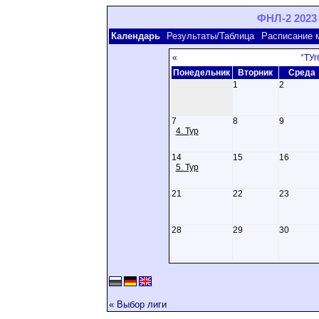
ФНЛ-2 2023 
Календарь
Результаты/Таблица
Расписание 
«
°ТУг
Понедельник
Вторник
Среда
1
2
7
8
9
4. Тур
14
15
16
5. Тур
21
22
23
28
29
30
« Выбор лиги