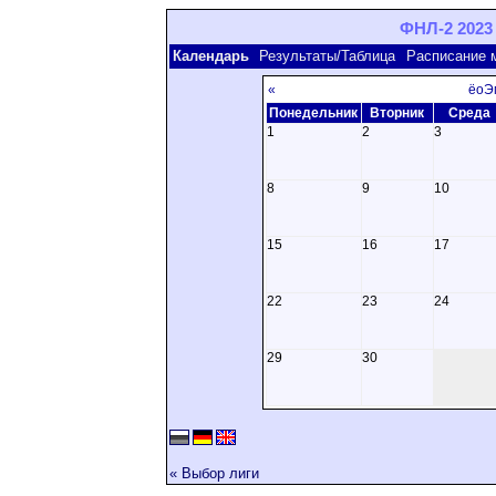
ФНЛ-2 2023 
Календарь
Результаты/Таблица
Расписание 
«
ёоЭ
Понедельник
Вторник
Среда
1
2
3
8
9
10
15
16
17
22
23
24
29
30
« Выбор лиги