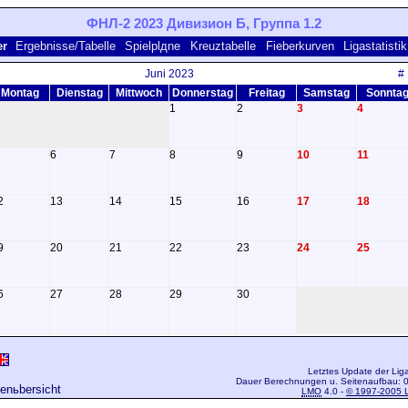
ФНЛ-2 2023 Дивизион Б, Группа 1.2
er
Ergebnisse/Tabelle
Spielplдne
Kreuztabelle
Fieberkurven
Ligastatistik
Juni 2023
#
Montag
Dienstag
Mittwoch
Donnerstag
Freitag
Samstag
Sonnta
1
2
3
4
6
7
8
9
10
11
2
13
14
15
16
17
18
9
20
21
22
23
24
25
6
27
28
29
30
Letztes Update der Lig
Dauer Berechnungen u. Seitenaufbau: 0
genьbersicht
LMO
4.0 -
© 1997-2005 