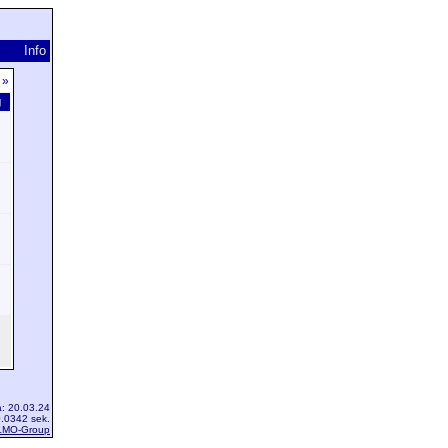
Info
»
g
a: 20.03.24
.0342 sek.
LMO-Group